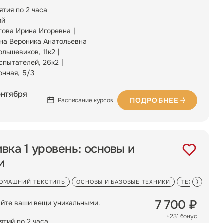
ятия по 2 часа
ий
това Ирина Игоревна
на Вероника Анатольевна
ольшевиков, 11к2
Испытателей, 26к2
онная, 5/3
ентября
ПОДРОБНЕЕ
Расписание курсов
ка 1 уровень: основы и
и
ОМАШНИЙ ТЕКСТИЛЬ
ОСНОВЫ И БАЗОВЫЕ ТЕХНИКИ
ТЕХНИКИ М
7 700 ₽
йте ваши вещи уникальными.
+231 бонус
ятий по 2 часа