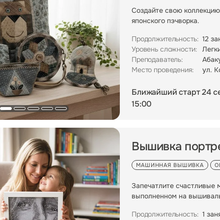
Создайте свою коллекцию
японского пэчворка.
Продолжительность:
12 за
Уровень сложности:
Легк
Преподаватель:
Абак
Место проведения:
ул. К
Ближайший старт 24 с
15:00
Вышивка портр
МАШИННАЯ ВЫШИВКА
О
Запечатлите счастливые 
выполненном на вышиваль
Продолжительность:
1 зан