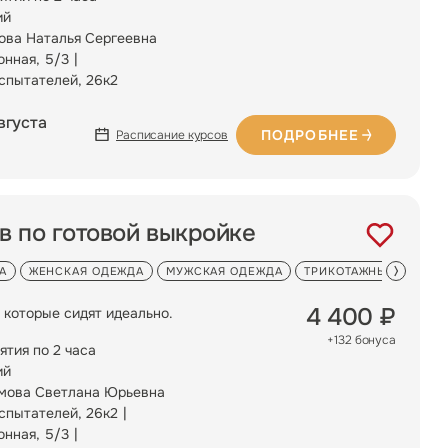
ий
ова Наталья Сергеевна
онная, 5/3
Испытателей, 26к2
вгуста
ПОДРОБНЕЕ
Расписание курсов
в по готовой выкройке
А
ЖЕНСКАЯ ОДЕЖДА
МУЖСКАЯ ОДЕЖДА
ТРИКОТАЖНЫЕ ИЗДЕЛ
4 400 ₽
 которые сидят идеально.
+132 бонуса
ятия по 2 часа
ий
мова Светлана Юрьевна
Испытателей, 26к2
онная, 5/3