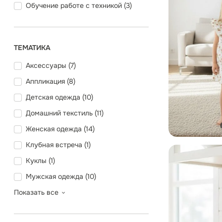
Обучение работе с техникой (
3
)
ТЕМАТИКА
Аксессуары (
7
)
Аппликация (
8
)
Детская одежда (
10
)
Домашний текстиль (
11
)
Женская одежда (
14
)
Клубная встреча (
1
)
Куклы (
1
)
Мужская одежда (
10
)
Показать все
2
36
6
31
9
4
11
13
7
2
2
1
4
1
1
2