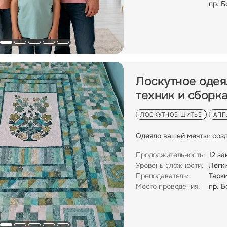
пр. Б
Лоскутное одея
техник и сборк
ЛОСКУТНОЕ ШИТЬЕ
АПП
Одеяло вашей мечты: созд
Продолжительность:
12 за
Уровень сложности:
Легк
Преподаватель:
Тарк
Место проведения:
пр. Б