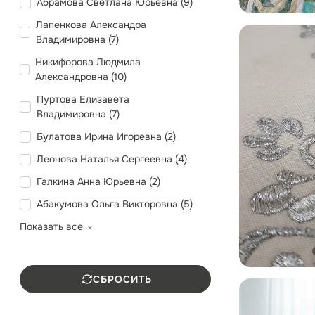
Абрамова Светлана Юрьевна (
9
)
Лапенкова Александра
Владимировна (
7
)
Никифорова Людмила
Александровна (
10
)
Пуртова Елизавета
Владимировна (
7
)
Булатова Ирина Игоревна (
2
)
Леонова Наталья Сергеевна (
4
)
Галкина Анна Юрьевна (
2
)
Абакумова Ольга Викторовна (
5
)
Показать все
1
1
1
4
2
1
СБРОСИТЬ