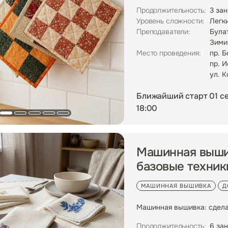
Продолжительность:
3 зан
Уровень сложности:
Легк
Преподаватели:
Була
Зими
Место проведения:
пр. Б
пр. 
ул. К
Ближайший старт 01 с
18:00
Машинная вышив
базовые техник
МАШИННАЯ ВЫШИВКА
Д
Машинная вышивка: сдела
Продолжительность:
6 зан