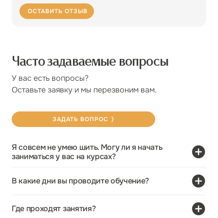
ОСТАВИТЬ ОТЗЫВ
Часто задаваемые вопросы
У вас есть вопросы?
Оставьте заявку и мы перезвоним вам.
ЗАДАТЬ ВОПРОС
Я совсем не умею шить. Могу ли я начать
заниматься у вас на курсах?
Конечно, можете! Наши курсы с пометкой «легкий»
уровень или «для начинающих» созданы специально для
В какие дни вы проводите обучение?
тех, кто только начинает свой путь в шитье.
Мы проводим занятия как в будние, так и в выходные дни.
Наши преподаватели помогут вам освоить все навыки с
Где проходят занятия?
У нас есть утренние, дневные и вечерние группы, чтобы
самых азов.