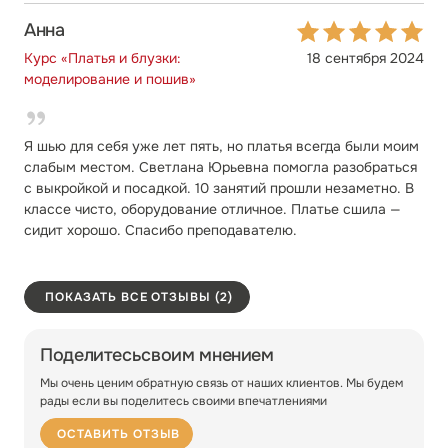
Анна
Курс «Платья и блузки:
18 сентября 2024
моделирование и пошив»
Я шью для себя уже лет пять, но платья всегда были моим
слабым местом. Светлана Юрьевна помогла разобраться
с выкройкой и посадкой. 10 занятий прошли незаметно. В
классе чисто, оборудование отличное. Платье сшила —
сидит хорошо. Спасибо преподавателю.
ПОКАЗАТЬ ВСЕ ОТЗЫВЫ (2)
Курс «Платья и блузки: моделирование и пошив»
Курс «Платья и блузки: моделирование и пошив»
Поделитесь
своим мнением
Мы очень ценим обратную связь от наших клиентов. Мы будем
рады если вы поделитесь своими впечатлениями
ОСТАВИТЬ ОТЗЫВ