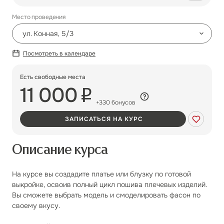
Место проведения
ул. Конная, 5/3
Посмотреть в календаре
ул. Конная, 5/3
Есть свободные места
пр. Испытателей, 26к2
11 000
+330 бонусов
ЗАПИСАТЬСЯ НА КУРС
Описание курса
На курсе вы создадите платье или блузку по готовой
выкройке, освоив полный цикл пошива плечевых изделий.
Вы сможете выбрать модель и смоделировать фасон по
своему вкусу.