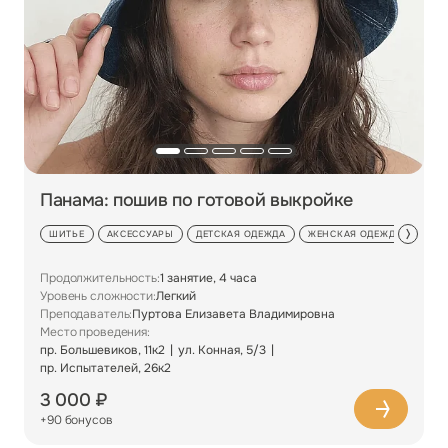
Панама: пошив по готовой выкройке
ШИТЬЕ
АКСЕССУАРЫ
ДЕТСКАЯ ОДЕЖДА
ЖЕНСКАЯ ОДЕЖДА
МУЖ
Продолжительность:
1 занятие, 4 часа
Уровень сложности:
Легкий
Преподаватель:
Пуртова Елизавета Владимировна
Место проведения:
пр. Большевиков, 11к2
ул. Конная, 5/3
пр. Испытателей, 26к2
3 000 ₽
+90 бонусов