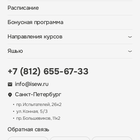
Расписание
Бонусная программа
Направления курсов
Шитье
Яшью
Машинная вышивка
О школе
Лоскутное шитье
+7 (812) 655-67-33
Преподаватели
Свободно-ходовая стежка
Отзывы
info@isew.ru
Обучение по работе с техникой
Индивидуальное обучение
Санкт-Петербург
Бонусная программа
пр. Испытателей, 26к2
Вопрос-ответ
ул. Конная, 5/3
пр. Большевиков, 11к2
Контакты
Обратная связь