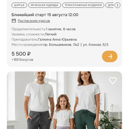
ШИТЬЕ
МУЖСКАЯ ОДЕЖДА
ТРИКОТАЖНЫЕ ИЗДЕЛИЯ
ДЛЯ НАЧИНА
Ближайший старт 15 августа 12:00
Расписание курсов
Продолжительность:
1 занятие, 6 часов
Уровень сложности:
Легкий
Преподаватель:
Галкина Анна Юрьевна
Место проведения:
пр. Большевиков, 11к2
ул. Конная, 5/3
5 500 ₽
+165 бонусов