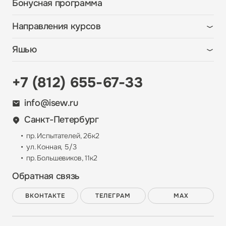
Бонусная программа
Направления курсов
Шитье
Яшью
Машинная вышивка
О школе
Лоскутное шитье
+7 (812) 655-67-33
Преподаватели
Свободно-ходовая стежка
Отзывы
info@isew.ru
Обучение по работе с техникой
Индивидуальное обучение
Санкт-Петербург
Бонусная программа
пр. Испытателей, 26к2
Вопрос-ответ
ул. Конная, 5/3
пр. Большевиков, 11к2
Контакты
Обратная связь
ВКОНТАКТЕ
ТЕЛЕГРАМ
MAX