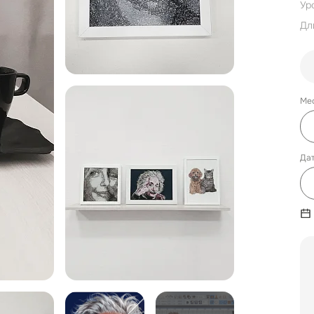
Ур
Дл
Ме
Дат