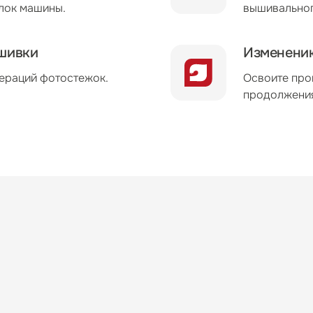
блок машины.
вышивальног
шивки
Изменению
ераций фотостежок.
Освоите про
продолжения