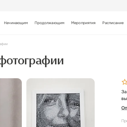
Начинающим
Продолжающим
Мероприятия
Расписание
рафии
 фотографии
За
вы
Оп
Пр